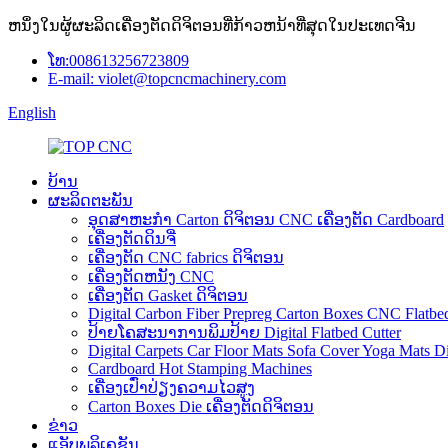
ຫນຶ່ງໃນຜູ້ຜະລິດເຄື່ອງຕັດດິຈິຕອນທີ່ກ້າວຫນ້າທີ່ສຸດໃນປະເທດຈີນ
ໂທ:008613256723809
E-mail: violet@topcncmachinery.com
English
ບ້ານ
ຜະລິດຕະພັນ
ອຸດສາຫະກໍາ Carton ດິຈິຕອນ CNC ເຄື່ອງຕັດ Cardboard
ເຄື່ອງຕັດດິນຈີ່
ເຄື່ອງຕັດ CNC fabrics ດິຈິຕອນ
ເຄື່ອງຕັດຫນັງ CNC
ເຄື່ອງຕັດ Gasket ດິຈິຕອນ
Digital Carbon Fiber Prepreg Carton Boxes CNC Flatbed
ປ້າຍໂຄສະນາການພິມປ້າຍ Digital Flatbed Cutter
Digital Carpets Car Floor Mats Sofa Cover Yoga Mats D
Cardboard Hot Stamping Machines
ເຄື່ອງເປົ່າປ່ຽງຄວາມໄວສູງ
Carton Boxes Die ເຄື່ອງຕັດດິຈິຕອນ
ຂ່າວ
ແອັບພລິເຄຊັນ