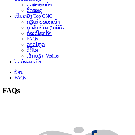
ອຸດສາຫະກໍາ
ວັດສະດຸ
ເປັນຫຍັງ Top CNC
ກ່ຽວກັບພວກເຮົາ
ຄຸນສົມບັດກຽດຕິຍົດ
ກໍລະນີລູກຄ້າ
FAQs
ດາວໂຫຼດ
ວິດີໂອ
ເຮັດວຽກ Vedios
ຕິດຕໍ່ພວກເຮົາ
ບ້ານ
FAQs
FAQs