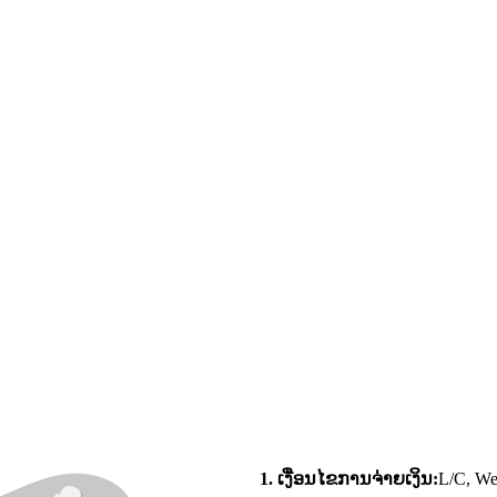
1. ເງື່ອນໄຂການຈ່າຍເງິນ:
L/C, We