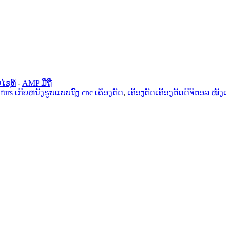
ໄຊທ໌
-
AMP ມືຖື
,
furs ເກີບຫນັງຮູບແບບຖົງ cnc ເຄື່ອງຕັດ
,
ເຄື່ອງຕັດເຄື່ອງຕັດດິຈິຕອລ ໜັງ