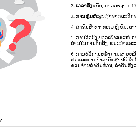
2. ເວລາສົ່ງ:
ເຄື່ອງມາດຕະຖານ: 15-
3. ການຫຸ້ມຫໍ່:
ຮູບເງົາພາດສະຕິກ
4. ຄ່າຂົນສົ່ງທາງທະເລ ຫຼື ຍົນ, ທ
5. ການຕິດຕັ້ງ ພວກເຮົາສະເຫນີກ
ທ່ານໃນການຕິດຕັ້ງ, ແນະນໍາແລະ
6. ການບໍລິການຫລັງການຂາຍຫນ
ຟຣີແລະການບໍາລຸງຮັກສາຟຣີ ໃນໄ
ຄວນຈ່າຍຄ່າຊິ້ນສ່ວນ, ຄ່າຂົນສົ
?