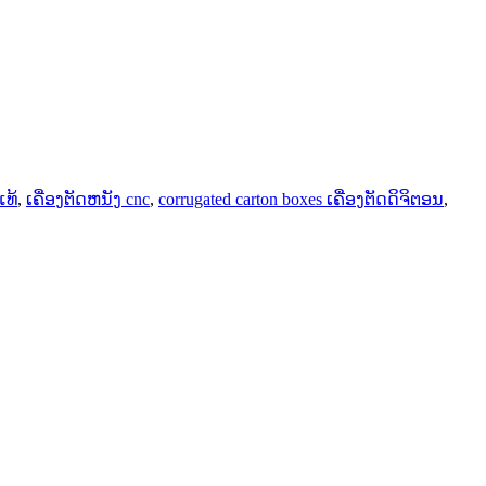
ແທ້
,
ເຄື່ອງຕັດຫນັງ cnc
,
corrugated carton boxes ເຄື່ອງຕັດດິຈິຕອນ
,