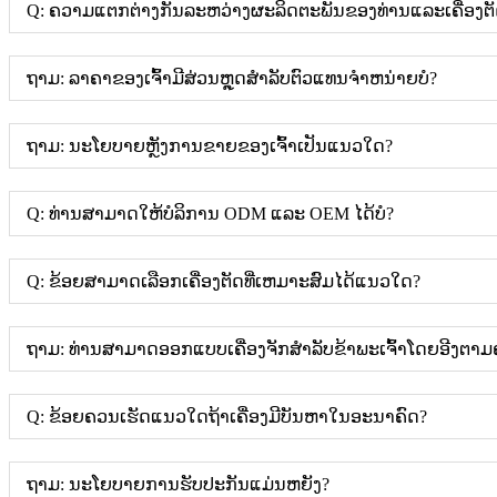
Q: ຄວາມແຕກຕ່າງກັນລະຫວ່າງຜະລິດຕະພັນຂອງທ່ານແລະເຄື່ອງຕັ
ຖາມ: ລາຄາຂອງເຈົ້າມີສ່ວນຫຼຸດສໍາລັບຕົວແທນຈໍາຫນ່າຍບໍ?
ຖາມ: ນະໂຍບາຍຫຼັງການຂາຍຂອງເຈົ້າເປັນແນວໃດ?
Q: ທ່ານສາມາດໃຫ້ບໍລິການ ODM ແລະ OEM ໄດ້ບໍ?
Q: ຂ້ອຍສາມາດເລືອກເຄື່ອງຕັດທີ່ເຫມາະສົມໄດ້ແນວໃດ?
ຖາມ: ທ່ານສາມາດອອກແບບເຄື່ອງຈັກສໍາລັບຂ້າພະເຈົ້າໂດຍອີງຕາ
Q: ຂ້ອຍຄວນເຮັດແນວໃດຖ້າເຄື່ອງມີບັນຫາໃນອະນາຄົດ?
ຖາມ: ນະໂຍບາຍການຮັບປະກັນແມ່ນຫຍັງ?