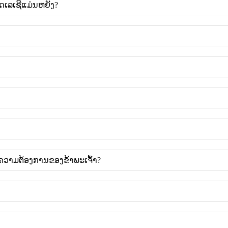
ດເລເຊີແມ່ນຫຍັງ?
ມຄວາມຕ້ອງການຂອງຂ້າພະເຈົ້າ?