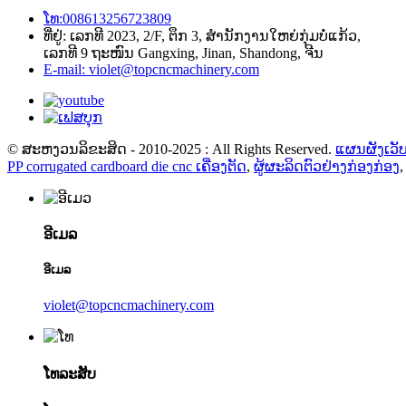
ໂທ:008613256723809
ທີ່ຢູ່: ເລກທີ 2023, 2/F, ຕຶກ 3, ສຳນັກງານໃຫຍ່ກຸ່ມບໍ່ແກ້ວ,
ເລກທີ 9 ຖະໜົນ Gangxing, Jinan, Shandong, ຈີນ
E-mail: violet@topcncmachinery.com
© ສະຫງວນລິຂະສິດ - 2010-2025 : All Rights Reserved.
ແຜນຜັງເວັບ
PP corrugated cardboard die cnc ເຄື່ອງຕັດ
,
ຜູ້ຜະລິດຕົວຢ່າງກ່ອງກ່ອງ
ອີເມລ
ອີເມລ
violet@topcncmachinery.com
ໂທລະສັບ