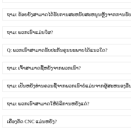
ຖາມ: ຂ້ອຍຍັງສາມາດໄດ້ຮັບການສະຫນັບສະຫນູນຫຼັງຈາກການຮັບ
ຖາມ: ພວກເຮົາແມ່ນໃຜ?
Q: ພວກເຮົາສາມາດຮັບປະກັນຄຸນນະພາບໄດ້ແນວໃດ?
ຖາມ: ເຈົ້າສາມາດຊື້ຫຍັງຈາກພວກເຮົາ?
ຖາມ: ເປັນຫຍັງທ່ານຄວນຊື້ຈາກພວກເຮົາບໍ່ແມ່ນຈາກຜູ້ສະຫນອງອື່
ຖາມ: ພວກເຮົາສາມາດໃຫ້ບໍລິການຫຍັງແດ່?
ເຄື່ອງຕັດ CNC ແມ່ນຫຍັງ?