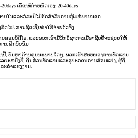
20days ເຄື່ອງທີ່ກໍາຫນົດເອງ: 20-40days
ພາຍໃນແລະກໍລະນີໄມ້ອັດສໍາລັບການຫຸ້ມຫໍ່ພາຍນອກ
າງລົດໄຟ. ການຊົດເຊີຍຄ່າໃຊ້ຈ່າຍຕົວຈິງ
ານສອນວິດີໂອ, ແລະພວກເຮົາມີນັກວິຊາການມືອາຊີບທີ່ຈະຊ່ວຍໃຫ້
ການຝຶກອົບຮົມ
ຶ່ງປີ, ບັນຫາດ້ານຄຸນນະພາບໃດໆ, ພວກເຮົາສະຫນອງການທົດແທນ
ລຍະຫນຶ່ງປີ, ຊິ້ນສ່ວນທົດແທນແລະອຸປະກອນການສ້ອມແປງ, ຜູ້ຊື້
່ງແລະຄ່າແຮງງານ.