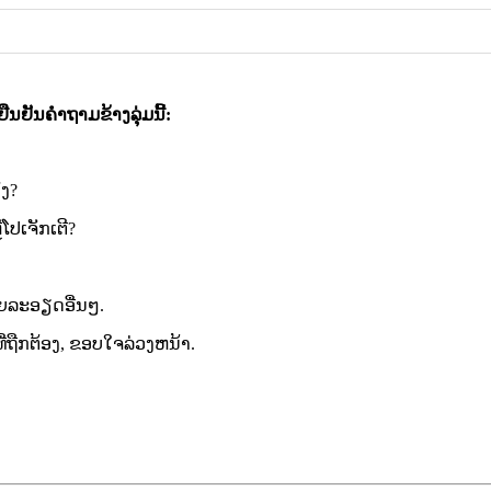
 ຢືນຢັນຄໍາຖາມຂ້າງລຸ່ມນີ້:
ງ?
ໂປເຈັກເຕີ?
າຍລະອຽດອື່ນໆ.
ີ່ຖືກຕ້ອງ, ຂອບໃຈລ່ວງຫນ້າ.