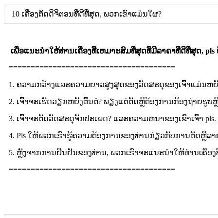
10 ເຄື່ອງຕັດດິຈິຕອນທີ່ດີທີ່ສຸດ, ພວກເຂົາແມ່ນໃຜ?
ເພື່ອແນະນໍາໃຫ້ທ່ານເຄື່ອງທີ່ເຫມາະສົມທີ່ສຸດທີ່ມີລາຄາທີ່ດີທີ່ສຸດ, pls
======================================
1. ຄວາມກວ້າງແລະຄວາມຍາວສູງສຸດຂອງວັດສະດຸຂອງເຈົ້າແມ່ນຫຍັ
2. ເຈົ້າຈະເຮັດວຽກຫຍັງຕົ້ນຕໍ? ພຽງແຕ່ຕັດຫຼືຕ້ອງການກ້ອງຖ່າຍຮູບຫຼື
3. ເຈົ້າຈະຕັດວັດສະດຸຈັກປະເພດ? ແລະຄວາມຫນາຂອງເຂົາເຈົ້າ pls.
4. Pls ໃຫ້ພວກເຮົາຮູ້ຄວາມຕ້ອງການຂອງທ່ານກ່ຽວກັບການຕັດຫຼືລ
5. ຫຼັງຈາກການຢືນຢັນຂອງທ່ານ, ພວກເຮົາຈະແນະນໍາໃຫ້ທ່ານເຄື່ອງທ
======================================