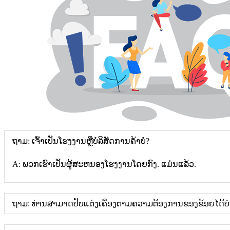
ຖາມ: ເຈົ້າເປັນໂຮງງານຫຼືບໍລິສັດການຄ້າບໍ?
A: ພວກເຮົາເປັນຜູ້ສະຫນອງໂຮງງານໂດຍກົງ. ແມ່ນແລ້ວ.
ຖາມ: ທ່ານສາມາດປັບແຕ່ງເຄື່ອງຕາມຄວາມຕ້ອງການຂອງຂ້ອຍໄດ້ບໍ