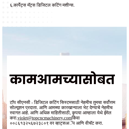
६.कार्पेट्स मॅट्स डिजिटल कटिंग मशीन्स.
काम
आमच्यासोबत
टॉप सीएनसी - डिजिटल कटिंग सिस्टमसाठी नेहमीच तुमचा सर्वोत्तम
सोल्यूशन प्रदाता. आणि आमच्या कारखान्याला भेट देण्याचे नेहमीच
स्वागत आहे. आणि अधिक माहितीसाठी, कृपया आम्हाला येथे ईमेल
करा.
violet@topcncmachinery.com
किंवा
००८६१३२५६७२३८०९ वर व्हाट्सअॅप आणि वीचॅट करा.