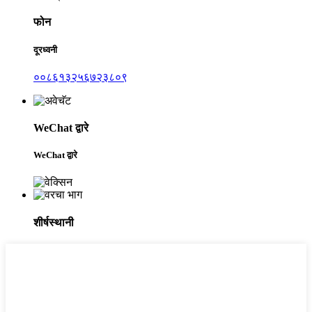
फोन
दूरध्वनी
००८६१३२५६७२३८०९
WeChat द्वारे
WeChat द्वारे
शीर्षस्थानी