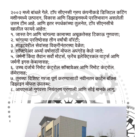
२००२ मध्ये बांधले गेले. टॉप सीएनसी ग्रुप कंपनीकडे डिजिटल कटिंग
मशीनमध्ये उत्पादन, विकास आणि डिझाइनमध्ये प्रतिभावान असलेली
उत्तम टीम आहे. आणि इतर स्पर्धकांच्या तुलनेत, टॉप सीएनसीचे
खालील फायदे आहेत:
१. जास्त वेग आणि चांगल्या कामाच्या अचूकतेसह टिकाऊ गुणवत्ता;
२. चांगल्या प्रतिष्ठेसह तीन वर्षांची वॉरंटी;
३. साइटवरील सेवांसह विक्रीनंतरच्या वेळेत;
४. सॉफ्टवेअर अर्ध्या वर्षासाठी मोफत अपग्रेड केले जाते;
५. जर्मनी किंवा तैवान सर्वो मोटर्स, फ्रेंच इलेक्ट्रिकल पार्ट्स आणि
जर्मनी इगस केबल्ससह;
६. उच्च दर्जाचे रिमोट कंट्रोल सॉफ्टवेअर आणि रिमोट कंट्रोल
कॅमेरासह;
७. तुमच्या विशिष्ट गरजा पूर्ण करण्यासाठी नवीनतम कार्टन बॉक्स
डिझाइन मोफत उपलब्ध;
८. आयएसओ गुणवत्ता नियंत्रण प्रणाली आणि सीई मानके लागू.