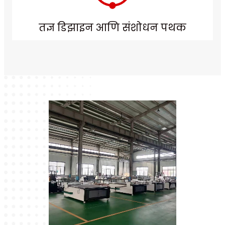
तज्ञ डिझाइन आणि संशोधन पथक