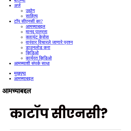
बातम्या
अर्ज
उद्योग
साहित्य
टॉप सीएनसी का?
आमच्याबद्दल
मानद पात्रता
क्लायंट केसेस
वारंवार विचारले जाणारे प्रश्न
डाउनलोड करा
व्हिडिओ
कार्यरत व्हिडिओ
आमच्याशी संपर्क साधा
मुखपृष्ठ
आमच्याबद्दल
आमच्याबद्दल
का
टॉप सीएनसी?