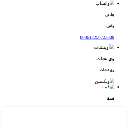
هاتف
هاتف
008613256723809
وي تشات
وي تشات
قمة