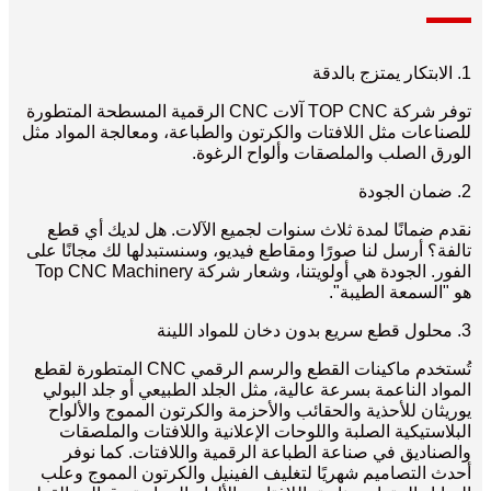
1. الابتكار يمتزج بالدقة
توفر شركة TOP CNC آلات CNC الرقمية المسطحة المتطورة
للصناعات مثل اللافتات والكرتون والطباعة، ومعالجة المواد مثل
الورق الصلب والملصقات وألواح الرغوة.
2. ضمان الجودة
نقدم ضمانًا لمدة ثلاث سنوات لجميع الآلات. هل لديك أي قطع
تالفة؟ أرسل لنا صورًا ومقاطع فيديو، وسنستبدلها لك مجانًا على
الفور. الجودة هي أولويتنا، وشعار شركة Top CNC Machinery
هو "السمعة الطيبة".
3. محلول قطع سريع بدون دخان للمواد اللينة
تُستخدم ماكينات القطع والرسم الرقمي CNC المتطورة لقطع
المواد الناعمة بسرعة عالية، مثل الجلد الطبيعي أو جلد البولي
يوريثان للأحذية والحقائب والأحزمة والكرتون المموج والألواح
البلاستيكية الصلبة واللوحات الإعلانية واللافتات والملصقات
والصناديق في صناعة الطباعة الرقمية واللافتات. كما نوفر
أحدث التصاميم شهريًا لتغليف الفينيل والكرتون المموج وعلب