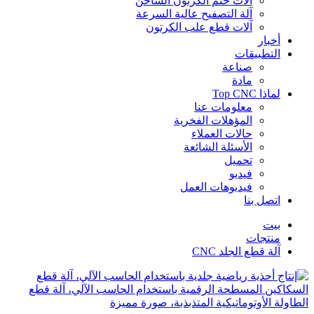
آلات ختم الكرتون الساخن
آلة التصفيح عالية السرعة
آلات قطع علب الكرتون
أخبار
التطبيقات
صناعة
مادة
لماذا Top CNC
معلومات عنا
المؤهلات الفخرية
حالات العملاء
الأسئلة الشائعة
تحميل
فيديو
فيديوهات العمل
اتصل بنا
بيت
منتجات
آلة قطع الجلد CNC