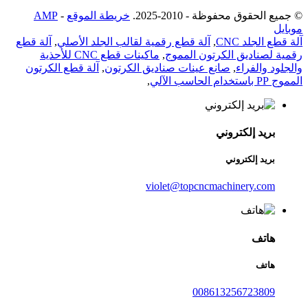
© جميع الحقوق محفوظة - 2010-2025.
خريطة الموقع
-
AMP
موبايل
آلة قطع الجلد CNC
,
آلة قطع رقمية لقالب الجلد الأصلي
,
آلة قطع
رقمية لصناديق الكرتون المموج
,
ماكينات قطع CNC للأحذية
والجلود والفراء
,
صانع عينات صناديق الكرتون
,
آلة قطع الكرتون
المموج PP باستخدام الحاسب الآلي
,
بريد إلكتروني
بريد إلكتروني
violet@topcncmachinery.com
هاتف
هاتف
008613256723809