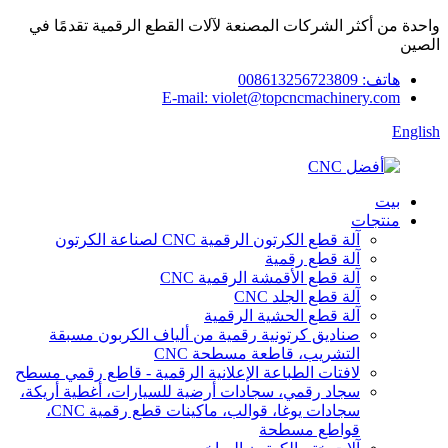
واحدة من أكثر الشركات المصنعة لآلات القطع الرقمية تقدمًا في
الصين
هاتف: 008613256723809
E-mail: violet@topcncmachinery.com
English
بيت
منتجات
آلة قطع الكرتون الرقمية CNC لصناعة الكرتون
آلة قطع رقمية
آلة قطع الأقمشة الرقمية CNC
آلة قطع الجلد CNC
آلة قطع الحشية الرقمية
صناديق كرتونية رقمية من ألياف الكربون مسبقة
التشريب، قاطعة مسطحة CNC
لافتات الطباعة الإعلانية الرقمية - قاطع رقمي مسطح
سجاد رقمي، سجادات أرضية للسيارات، أغطية أريكة،
سجادات يوغا، قوالب، ماكينات قطع رقمية CNC،
قواطع مسطحة