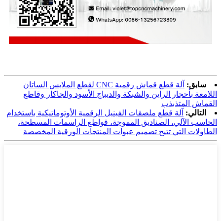
سابق:
آلة قطع قماش رقمية CNC لقطع الملابس الساتان
اللامعة بأحجار الراين والشبكة والديباج الأسود والجاكار وقاطع
القماش المتذبذب
التالي:
آلة قطع ملصقات الفينيل الرقمية الأوتوماتيكية باستخدام
الحاسب الآلي، الصناديق المموجة، قواطع الراسمات المسطحة،
الطاولات التي تتيح تصميم عبوات المنتجات الورقية المخصصة