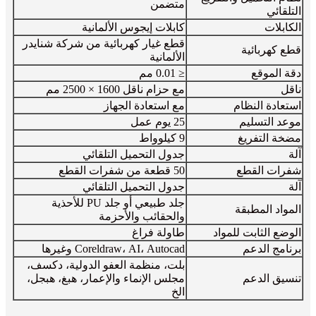
متضمن
التلقائي
الكابلات
كابلات إيجوس الألمانية
قطع غيار كهربائية من شركة شنايدر
قطع كهربائية
الألمانية
دقة الموقع
≤ 0.01 مم
ناقل
مع حزام ناقل 1600 × 2500 مم
استعادة النظام
مع استعادة الجهاز
موعد التسليم
25 يوم عمل
مضخة التفريغ
9 كيلوواط
آلة
جدول التحميل التلقائي
شفرات القطع
50 قطعة من شفرات القطع
آلة
جدول التحميل التلقائي
جلد طبيعي أو جلد PU للأحذية
المواد المطبقة
والحقائب والأحزمة
الوضع الثابت للمواد
طاولة فراغ
برنامج الدعم
Coreldraw، AI، Autocad وغيرها
بلت، منظمة العفو الدولية، دكسف،
تنسيق الدعم
مجلس الإنماء والإعمار، هبغ، هبجل،
الخ