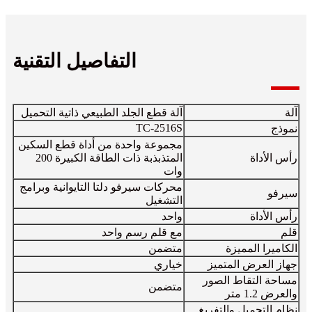
التفاصيل التقنية
آلة
آلة قطع الجلد الطبيعي ذاتية التحميل
TC-2516S
نموذج
مجموعة واحدة من أداة قطع السكين
رأس الأداة
المتذبذبة ذات الطاقة الكبيرة 200
وات
محركات سيرفو دلتا التايوانية وبرامج
سيرفو
التشغيل
رأس الأداة
واحد
قلم
مع قلم رسم واحد
الكاميرا المميزة
متضمن
جهاز العرض المتميز
خياري
مساحة التقاط الصور
متضمن
والعرض 1.2 متر
نظام التحميل والتفريغ