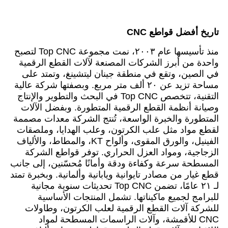
تاريخ أفضل قواطع CNC
منذ تأسيسها عام ٢٠٠٣، نمت مجموعة Top CNC لتصبح
واحدة من أبرز الشركات المصنعة لآلات القطع الرقمية
في الصين، وتقع في منطقة جينان ليتشينغ، وتمتد على
مساحة تزيد عن ٢٠ ألف متر مربع. وبصفتها شركة عالية
التقنية، تتخصص Top CNC في البحث والتطوير والإنتاج
وصيانة أنظمة القطع الرقمية المتطورة. وبفضل الآلات
المتطورة والخبرة الواسعة، تُنتج الشركة معدات مصممة
لقطع مواد مثل علب الكرتون، وعلب الهدايا، وملصقات
الفينيل، والورق المقوى، وألواح KT، والمطاط، والألياف
الزجاجية، ومواد العزل الحراري. توفر قواطع الشركة
المسطحة سرعة وكفاءة ودقة وأمانًا مُحسّنين، إلى جانب
قطع غيار من مصادر تايوانية ويابانية وألمانية. وبخبرة تمتد
لـ ٢١ عامًا، تضمن Top CNC تحديثات سنوية مجانية
للبرامج لجميع ماكيناتها. تشمل المنتجات الأساسية
للشركة آلات القطع الرقمية لعلب الكرتون، وطاولات
CNC للأقمشة، وآلات الراسمات المسطحة لمواد