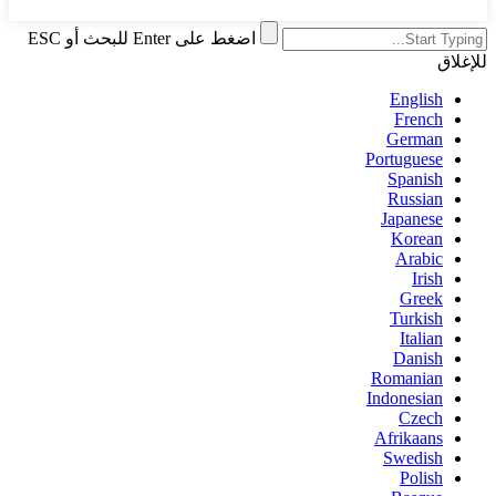
اضغط على Enter للبحث أو ESC
للإغلاق
English
French
German
Portuguese
Spanish
Russian
Japanese
Korean
Arabic
Irish
Greek
Turkish
Italian
Danish
Romanian
Indonesian
Czech
Afrikaans
Swedish
Polish