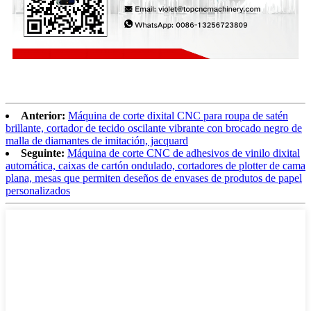
Anterior:
Máquina de corte dixital CNC para roupa de satén
brillante, cortador de tecido oscilante vibrante con brocado negro de
malla de diamantes de imitación, jacquard
Seguinte:
Máquina de corte CNC de adhesivos de vinilo dixital
automática, caixas de cartón ondulado, cortadores de plotter de cama
plana, mesas que permiten deseños de envases de produtos de papel
personalizados