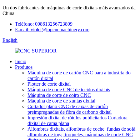
Un dos fabricantes de máquinas de corte dixitais máis avanzados da
China
Teléfono: 008613256723809
E-mail: violet@topcncmachinery.com
English
Inicio
Produtos
Máquina de corte de cartón CNC para a industria do
cartón dixital
Plotter de corte dixital
Máquina de corte CNC de tecidos dixitais
Máquina de corte de coiro CNC
Máquina de corte de xuntas dixital
Cortador plano CNC de caixas de cartón
preimpregnadas de fibra de carbono dixital
Impresión dixital de rótulos publicitarios Cortadora
dixital de cama plana
Alfombras dixitais, alfombras de coche, fundas de sofá,
alfombras de ioga, troqueles, máquinas de corte CNC