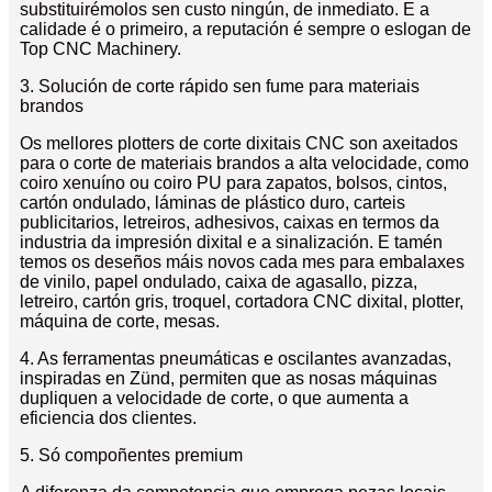
substituirémolos sen custo ningún, de inmediato. E a
calidade é o primeiro, a reputación é sempre o eslogan de
Top CNC Machinery.
3. Solución de corte rápido sen fume para materiais
brandos
Os mellores plotters de corte dixitais CNC son axeitados
para o corte de materiais brandos a alta velocidade, como
coiro xenuíno ou coiro PU para zapatos, bolsos, cintos,
cartón ondulado, láminas de plástico duro, carteis
publicitarios, letreiros, adhesivos, caixas en termos da
industria da impresión dixital e a sinalización. E tamén
temos os deseños máis novos cada mes para embalaxes
de vinilo, papel ondulado, caixa de agasallo, pizza,
letreiro, cartón gris, troquel, cortadora CNC dixital, plotter,
máquina de corte, mesas.
4. As ferramentas pneumáticas e oscilantes avanzadas,
inspiradas en Zünd, permiten que as nosas máquinas
dupliquen a velocidade de corte, o que aumenta a
eficiencia dos clientes.
5. Só compoñentes premium