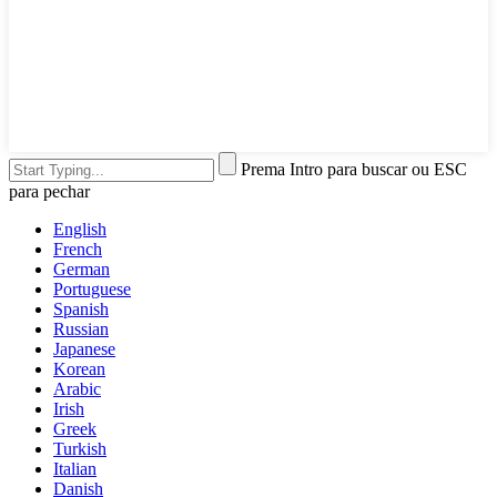
Prema Intro para buscar ou ESC
para pechar
English
French
German
Portuguese
Spanish
Russian
Japanese
Korean
Arabic
Irish
Greek
Turkish
Italian
Danish