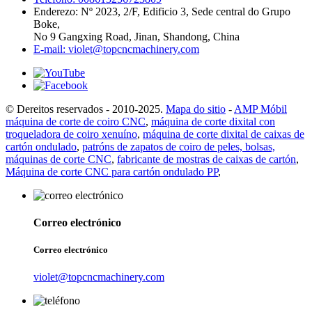
Enderezo: Nº 2023, 2/F, Edificio 3, Sede central do Grupo
Boke,
No 9 Gangxing Road, Jinan, Shandong, China
E-mail: violet@topcncmachinery.com
© Dereitos reservados - 2010-2025.
Mapa do sitio
-
AMP Móbil
máquina de corte de coiro CNC
,
máquina de corte dixital con
troqueladora de coiro xenuíno
,
máquina de corte dixital de caixas de
cartón ondulado
,
patróns de zapatos de coiro de peles, bolsas,
máquinas de corte CNC
,
fabricante de mostras de caixas de cartón
,
Máquina de corte CNC para cartón ondulado PP
,
Correo electrónico
Correo electrónico
violet@topcncmachinery.com