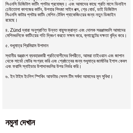
সিএনসি ডিজিটাল কাটিং প্লটার প্রযোজ্য। এবং আমাদের কাছে প্রতি মাসে ভিনাইল
ঢেউতোলা কাগজের কার্টন, উপহার পিৎজা সাইন বক্স, গ্রে বোর্ড, ডাই ডিজিটাল
সিএনসি কাটার প্লটার কাটিং মেশিন টেবিল প্যাকেজিংয়ের জন্য নতুন ডিজাইন
রয়েছে।
৪. Zünd দ্বারা অনুপ্রাণিত উন্নত বায়ুসংক্রান্ত এবং দোলক সরঞ্জামগুলি আমাদের
মেশিনগুলিকে কাটিংয়ের গতি দ্বিগুণ করতে সক্ষম করে, ক্লায়েন্টের দক্ষতা বৃদ্ধি করে।
৫. শুধুমাত্র প্রিমিয়াম উপাদান
স্থানীয় যন্ত্রাংশ ব্যবহারকারী প্রতিযোগীদের বিপরীতে, আমরা তাইওয়ান এবং জাপান
থেকে সার্ভো মোটর সংগ্রহ করি এবং শ্রেষ্ঠত্বের জন্য শুধুমাত্র জার্মানির ইগাস কেবল
এবং ফরাসি স্নাইডার উপাদানগুলির উপর নির্ভর করি।
৬. ইন টাইম ইংলিশ স্পিকিং আফটার সেলস টিম সর্বদা আমাদের মূল সুবিধা।
নমুনা দেখান