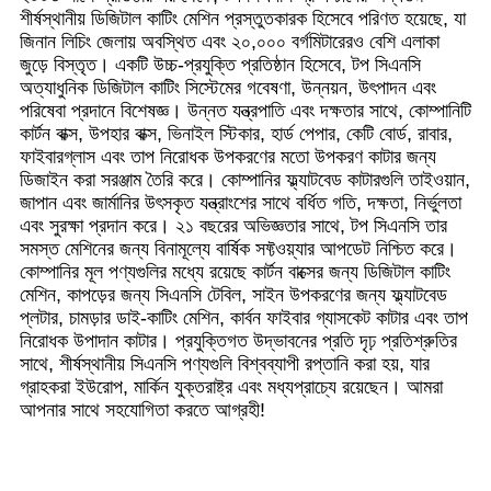
শীর্ষস্থানীয় ডিজিটাল কাটিং মেশিন প্রস্তুতকারক হিসেবে পরিণত হয়েছে, যা
জিনান লিচিং জেলায় অবস্থিত এবং ২০,০০০ বর্গমিটারেরও বেশি এলাকা
জুড়ে বিস্তৃত। একটি উচ্চ-প্রযুক্তি প্রতিষ্ঠান হিসেবে, টপ সিএনসি
অত্যাধুনিক ডিজিটাল কাটিং সিস্টেমের গবেষণা, উন্নয়ন, উৎপাদন এবং
পরিষেবা প্রদানে বিশেষজ্ঞ। উন্নত যন্ত্রপাতি এবং দক্ষতার সাথে, কোম্পানিটি
কার্টন বাক্স, উপহার বাক্স, ভিনাইল স্টিকার, হার্ড পেপার, কেটি বোর্ড, রাবার,
ফাইবারগ্লাস এবং তাপ নিরোধক উপকরণের মতো উপকরণ কাটার জন্য
ডিজাইন করা সরঞ্জাম তৈরি করে। কোম্পানির ফ্ল্যাটবেড কাটারগুলি তাইওয়ান,
জাপান এবং জার্মানির উৎসকৃত যন্ত্রাংশের সাথে বর্ধিত গতি, দক্ষতা, নির্ভুলতা
এবং সুরক্ষা প্রদান করে। ২১ বছরের অভিজ্ঞতার সাথে, টপ সিএনসি তার
সমস্ত মেশিনের জন্য বিনামূল্যে বার্ষিক সফ্টওয়্যার আপডেট নিশ্চিত করে।
কোম্পানির মূল পণ্যগুলির মধ্যে রয়েছে কার্টন বাক্সের জন্য ডিজিটাল কাটিং
মেশিন, কাপড়ের জন্য সিএনসি টেবিল, সাইন উপকরণের জন্য ফ্ল্যাটবেড
প্লটার, চামড়ার ডাই-কাটিং মেশিন, কার্বন ফাইবার গ্যাসকেট কাটার এবং তাপ
নিরোধক উপাদান কাটার। প্রযুক্তিগত উদ্ভাবনের প্রতি দৃঢ় প্রতিশ্রুতির
সাথে, শীর্ষস্থানীয় সিএনসি পণ্যগুলি বিশ্বব্যাপী রপ্তানি করা হয়, যার
গ্রাহকরা ইউরোপ, মার্কিন যুক্তরাষ্ট্র এবং মধ্যপ্রাচ্যে রয়েছেন। আমরা
আপনার সাথে সহযোগিতা করতে আগ্রহী!