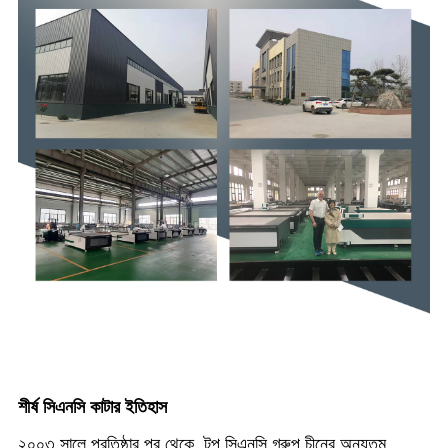
শীর্ষ সিএনসি কাটার ইতিহাস
২০০৩ সালে প্রতিষ্ঠার পর থেকে, টপ সিএনসি গ্রুপ চীনের অন্যতম