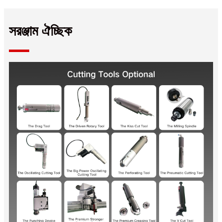
সরঞ্জাম ঐচ্ছিক