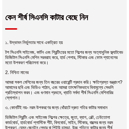
কেন শীর্ষ সিএনসি কাটার বেছে নিন
১. উদ্ভাবন নির্ভুলতার সাথে একত্রিত হয়
টপ সিএনসি সাইনেজ, কার্টন এবং প্রিন্টিংয়ের মতো শিল্পের জন্য অত্যাধুনিক ফ্ল্যাটবেড
ডিজিটাল সিএনসি মেশিন সরবরাহ করে, হার্ড পেপার, স্টিকার এবং ফোম প্যানেলের
মতো উপকরণ পরিচালনা করে।
2. নিশ্চিত মানের
আমরা সকল মেশিনের জন্য তিন বছরের ওয়ারেন্টি প্রদান করি। ক্ষতিগ্রস্ত যন্ত্রাংশ?
আমাদের ছবি এবং ভিডিও পাঠান, এবং আমরা তাৎক্ষণিকভাবে বিনামূল্যে সেগুলি
প্রতিস্থাপন করব। এবং গুণমান প্রথমে, খ্যাতি সর্বদা শীর্ষ সিএনসি মেশিনারির
স্লোগান।
৩. কোনটিই নয়- নরম উপকরণের জন্য ধোঁয়াটে দ্রুত গতির কাটার সমাধান
ডিজিটাল প্রিন্টিং এবং সাইনেজ শিল্পের ক্ষেত্রে, জুতা, ব্যাগ, বেল্ট, ঢেউতোলা
কার্ডবোর্ড, হার্ডবোর্ড প্লাস্টিক শীট, বিলবোর্ড, সাইন, স্টিকার, বাক্সের জন্য নরম
উপকরণ, যেমন জেনুইন লেদার বা পিইউ চামড়া, উচ্চ গতিতে কাটার জন্য শীর্ষ