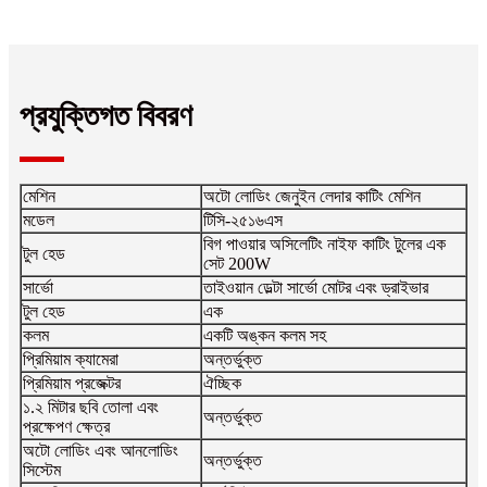
প্রযুক্তিগত বিবরণ
মেশিন
অটো লোডিং জেনুইন লেদার কাটিং মেশিন
মডেল
টিসি-২৫১৬এস
বিগ পাওয়ার অসিলেটিং নাইফ কাটিং টুলের এক
টুল হেড
সেট 200W
সার্ভো
তাইওয়ান ডেল্টা সার্ভো মোটর এবং ড্রাইভার
টুল হেড
এক
কলম
একটি অঙ্কন কলম সহ
প্রিমিয়াম ক্যামেরা
অন্তর্ভুক্ত
প্রিমিয়াম প্রজেক্টর
ঐচ্ছিক
১.২ মিটার ছবি তোলা এবং
অন্তর্ভুক্ত
প্রক্ষেপণ ক্ষেত্র
অটো লোডিং এবং আনলোডিং
অন্তর্ভুক্ত
সিস্টেম