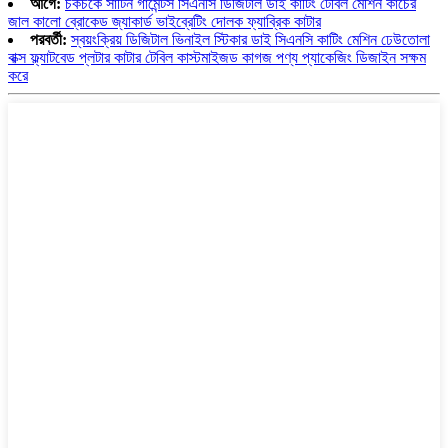
আগে:
চকচকে সাটিন গার্মেন্টস সিএনসি ডিজিটাল ডাই কাটিং টেবিল মেশিন কাঁচের
জাল কালো ব্রোকেড জ্যাকার্ড ভাইব্রেটিং দোলক ফ্যাব্রিক কাটার
পরবর্তী:
স্বয়ংক্রিয় ডিজিটাল ভিনাইল স্টিকার ডাই সিএনসি কাটিং মেশিন ঢেউতোলা
বাক্স ফ্ল্যাটবেড প্লটার কাটার টেবিল কাস্টমাইজড কাগজ পণ্য প্যাকেজিং ডিজাইন সক্ষম
করে