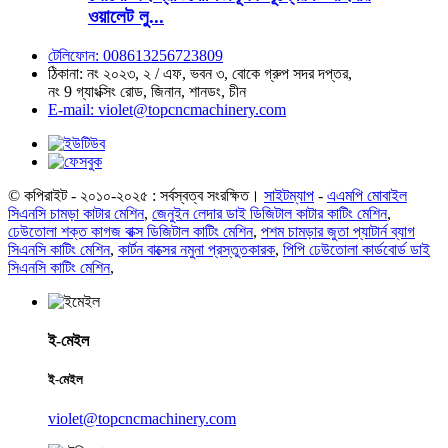
ওয়ালেট লু...
টেলিফোন: 008613256723809
ঠিকানা: নং ২০২৩, ২ / এফ, ভবন ৩, বোকে গ্রুপ সদর দপ্তর,
নং 9 গ্যাংক্সিং রোড, জিনান, শানডং, চীন
E-mail: violet@topcncmachinery.com
© কপিরাইট - ২০১০-২০২৫ : সর্বস্বত্ব সংরক্ষিত।
সাইটম্যাপ
-
এএমপি মোবাইল
সিএনসি চামড়া কাটার মেশিন
,
জেনুইন লেদার ডাই ডিজিটাল কাটার কাটিং মেশিন
,
ঢেউতোলা শক্ত কাগজ বাক্স ডিজিটাল কাটিং মেশিন
,
পশম চামড়ার জুতা প্যাটার্ন ব্যাগ
সিএনসি কাটিং মেশিন
,
কার্টন বাক্সের নমুনা প্রস্তুতকারক
,
পিপি ঢেউতোলা কার্ডবোর্ড ডাই
সিএনসি কাটিং মেশিন
,
ই-মেইল
ই-মেইল
violet@topcncmachinery.com