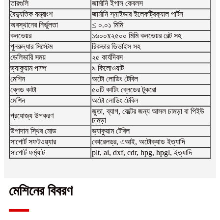
তারগুলি
জার্মানি ইগাস কেবলস
বৈদ্যুতিক যন্ত্রাংশ
জার্মানি স্নাইডার ইলেকট্রিক্যাল পার্টস
অবস্থানের নির্ভুলতা
≤ ০.০১ মিমি
কনভেয়র
১৬০০x২৫০০ মিমি কনভেয়র বেল্ট সহ
পুনরুদ্ধার সিস্টেম
রিকভার ডিভাইস সহ
ডেলিভারি সময়
২৫ কার্যদিবস
ভ্যাকুয়াম পাম্প
৯ কিলোওয়াট
মেশিন
অটো লোডিং টেবিল
ব্লেড কাটা
৫০টি কাটিং ব্লেডের টুকরো
মেশিন
অটো লোডিং টেবিল
জুতা, ব্যাগ, বেল্টের জন্য আসল চামড়া বা পিইউ
প্রযোজ্য উপকরণ
চামড়া
উপাদান স্থির মোড
ভ্যাকুয়াম টেবিল
সাপোর্ট সফটওয়্যার
কোরেলড্র, এআই, অটোক্যাড ইত্যাদি
সাপোর্ট ফর্ম্যাট
plt, ai, dxf, cdr, hpg, hpgl, ইত্যাদি
মেশিনের বিবরণ